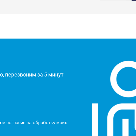
от 80 мин
о
от 60 мин
о
?
от 50 мин
о
, перезвоним за 5 минут
от 50 мин
о
от 100 мин
о
ое согласие на обработку моих
от 70 мин
о