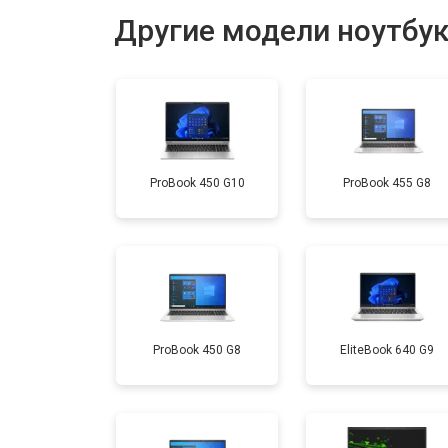
Другие модели ноутбу
Установка драйверов Windows
Ремонт мультиконтроллера
ProBook 450 G10
ProBook 455 G8
Замена жесткого диска HDD/SSD
Замена разъема HDMI
Замена тачпада
ProBook 450 G8
EliteBook 640 G9
Замена клавиатуры