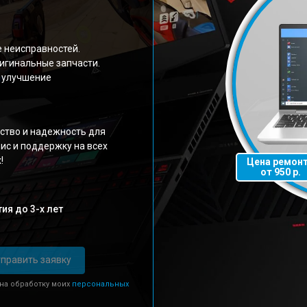
е неисправностей.
игинальные запчасти.
 улучшение
ство и надежность для
ис и поддержку на всех
!
Цена ремон
от 950 р.
ия до 3-х лет
править заявку
 на обработку моих
персональных