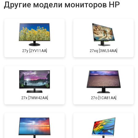
Другие модели мониторов HP
27y [2YV11AA]
27xq [3WL54AA]
27x [7MW42AA]
27o [1CA81AA]