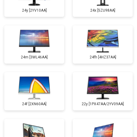
24y [2YV10AA]
24x [5ZU98AA]
24m [3WL46AA]
24fh [4HZ37AA]
24f [2XN60AA]
22y [1PX47AA/2YV09AA]