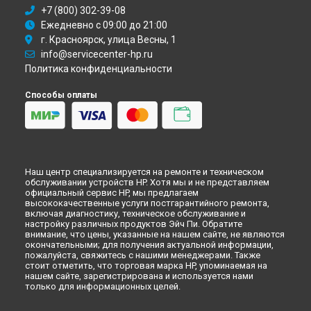
Ремонт монитора X27i 2K Gaming [8GC08AA] HP в
Перми
+7 (800) 302-39-08
Ремонт монитора X27i 2K Gaming [8GC08AA] HP в
Ежедневно с 09:00 до 21:00
Ульяновске
г. Красноярск, улица Весны, 1
Ремонт монитора X27i 2K Gaming [8GC08AA] HP в
Кирове
info@servicecenter-hp.ru
Ремонт монитора X27i 2K Gaming [8GC08AA] HP в
Москве
Политика конфиденциальности
Ремонт монитора X27i 2K Gaming [8GC08AA] HP в
Санкт-
Способы оплаты
Петербурге
Наш центр специализируется на ремонте и техническом
обслуживании устройств HP. Хотя мы и не представляем
официальный сервис HP, мы предлагаем
высококачественные услуги постгарантийного ремонта,
включая диагностику, техническое обслуживание и
настройку различных продуктов Эйч Пи. Обратите
внимание, что цены, указанные на нашем сайте, не являются
окончательными; для получения актуальной информации,
пожалуйста, свяжитесь с нашими менеджерами. Также
стоит отметить, что торговая марка HP, упоминаемая на
нашем сайте, зарегистрирована и используется нами
только для информационных целей.