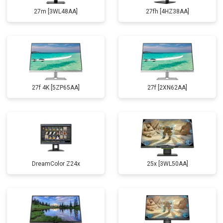
27m [3WL48AA]
27fh [4HZ38AA]
27f 4K [5ZP65AA]
27f [2XN62AA]
DreamColor Z24x
25x [3WL50AA]