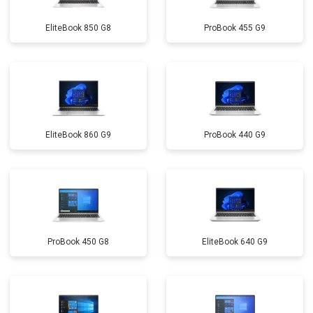
Замена микрофона
от 2600 ₽
Заказать
EliteBook 850 G8
ProBook 455 G9
Замена оперативной памяти
от 1100 ₽
Заказать
Прошивка BIOS
от 1500 ₽
Заказать
Замена северного моста
от 3500 ₽
Заказать
Ремонт петель
от 3990 ₽
Заказать
EliteBook 860 G9
ProBook 440 G9
ProBook 450 G8
EliteBook 640 G9