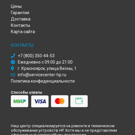
Ремонт ноутбука Omen 17-cb0015ur HP в
Красноярске
Цены
Ремонт ноутбука Omen 17-cb0015ur HP в
Перми
Гарантия
Ремонт ноутбука Omen 17-cb0015ur HP в
Ульяновске
Доставка
Ремонт ноутбука Omen 17-cb0015ur HP в
Кирове
Контакты
Ремонт ноутбука Omen 17-cb0015ur HP в
Москве
Карта сайта
Ремонт ноутбука Omen 17-cb0015ur HP в
Санкт-Петербурге
КОНТАКТЫ
+7 (800) 350-44-53
Ежедневно с 09:00 до 21:00
г. Красноярск, улица Весны, 1
info@servicecenter-hp.ru
Политика конфиденциальности
Способы оплаты
Наш центр специализируется на ремонте и техническом
обслуживании устройств HP. Хотя мы и не представляем
официальный сервис HP, мы предлагаем