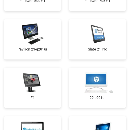
EliteOne 800 G1
EliteOne 705 G1
Pavilion 23-q201ur
Slate 21 Pro
Z1
22-b001ur