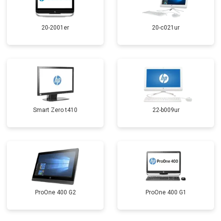
20-2001er
20-c021ur
Smart Zero t410
22-b009ur
ProOne 400 G2
ProOne 400 G1