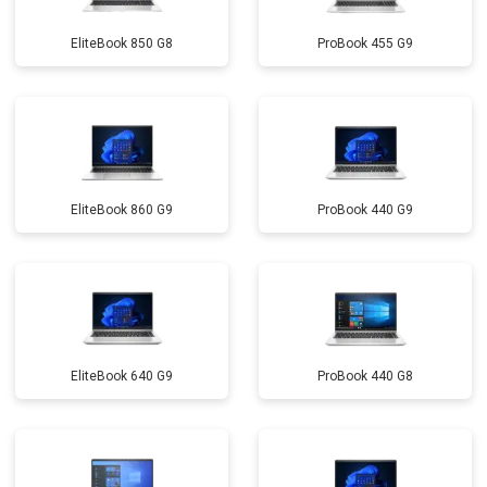
Замена микрофона
от 2600 ₽
Заказать
EliteBook 850 G8
ProBook 455 G9
Замена оперативной памяти
от 1100 ₽
Заказать
Прошивка BIOS
от 1500 ₽
Заказать
Замена северного моста
от 3500 ₽
Заказать
Ремонт петель
от 3990 ₽
Заказать
EliteBook 860 G9
ProBook 440 G9
EliteBook 640 G9
ProBook 440 G8