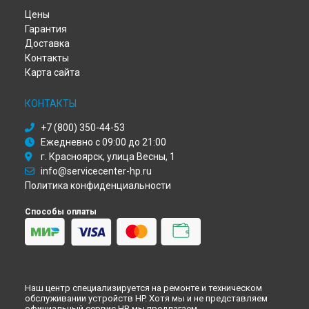
Ремонт ноутбука ProBook 450 G8 HP в
Перми
Цены
Ремонт ноутбука ProBook 450 G8 HP в
Ульяновске
Гарантия
Ремонт ноутбука ProBook 450 G8 HP в
Кирове
Доставка
Ремонт ноутбука ProBook 450 G8 HP в
Москве
Контакты
Ремонт ноутбука ProBook 450 G8 HP в
Санкт-Петербурге
Карта сайта
КОНТАКТЫ
+7 (800) 350-44-53
Ежедневно с 09:00 до 21:00
г. Красноярск, улица Весны, 1
info@servicecenter-hp.ru
Политика конфиденциальности
Способы оплаты
Наш центр специализируется на ремонте и техническом
обслуживании устройств HP. Хотя мы и не представляем
официальный сервис HP, мы предлагаем