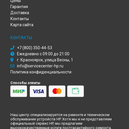
Цены
Ремонт МФУ deskjet 3525 HP в
Ульяновске
Гарантия
Ремонт МФУ deskjet 3525 HP в
Кирове
Доставка
Ремонт МФУ deskjet 3525 HP в
Москве
Контакты
Ремонт МФУ deskjet 3525 HP в
Санкт-Петербурге
Карта сайта
КОНТАКТЫ
+7 (800) 350-44-53
Ежедневно с 09:00 до 21:00
г. Красноярск, улица Весны, 1
info@servicecenter-hp.ru
Политика конфиденциальности
Способы оплаты
Наш центр специализируется на ремонте и техническом
обслуживании устройств HP. Хотя мы и не представляем
официальный сервис HP, мы предлагаем
высококачественные услуги постгарантийного ремонта,